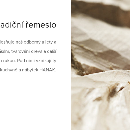
radiční řemeslo
lesňuje náš odborný a lety a
ání, tvarování dřeva a další
h rukou. Pod nimi vznikají ty
lní kuchyně a nábytek HANÁK.