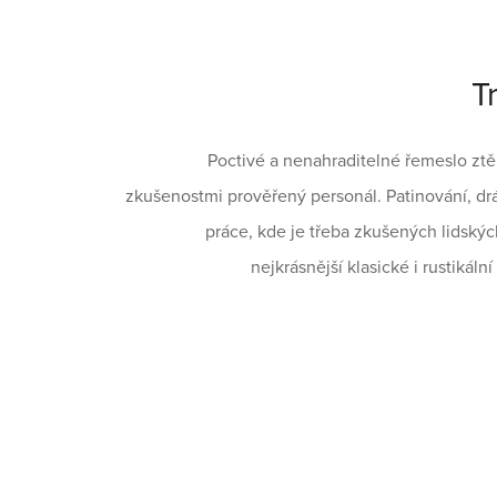
T
Poctivé a nenahraditelné řemeslo ztě
zkušenostmi prověřený personál. Patinování, drás
práce, kde je třeba zkušených lidskýc
nejkrásnější klasické i rustiká