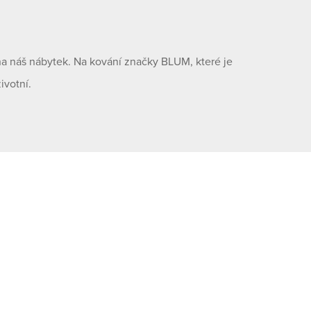
na náš nábytek. Na kování značky BLUM, které je
ivotní.